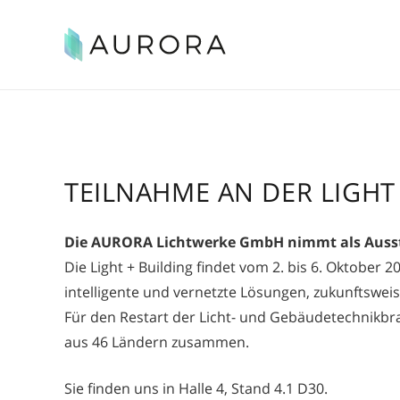
AURORA deckt den gesamten Entwicklungsprozess für innovative Lichtlösungen ab.
AURORA entwickelt, optimiert und a
TEILNAHME AN DER LIGHT
Die AURORA Lichtwerke GmbH nimmt als Ausstell
Die Light + Building findet vom 2. bis 6. Oktober 
intelligente und vernetzte Lösungen, zukunftswei
Für den Restart der Licht- und Gebäudetechnikbra
aus 46 Ländern zusammen.
Sie finden uns in Halle 4, Stand 4.1 D30.