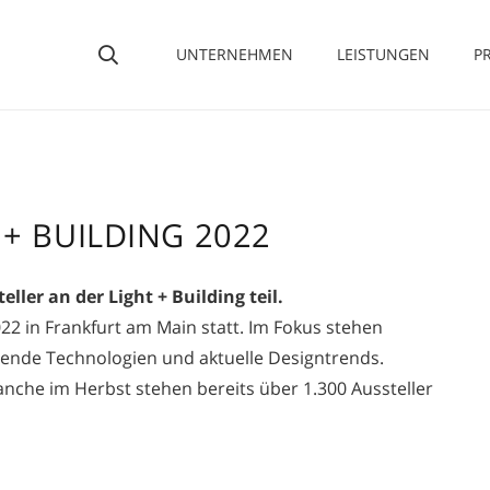
UNTERNEHMEN
LEISTUNGEN
P
utomatisiert Verfahrens- und Fertigungsprozesse.
AURORA produziert traditionelle Lichtquellen und moderne LED-Lösungen in Kle
 + BUILDING 2022
er an der Light + Building teil.
2022 in Frankfurt am Main statt. Im Fokus stehen
sende Technologien und aktuelle Designtrends.
nche im Herbst stehen bereits über 1.300 Aussteller