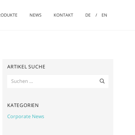
RODUKTE
NEWS
KONTAKT
DE
EN
in- und Großserien.
Die AURORA Lichtwerke erfüllen die hohen Qualitätsansprüche ihrer Kunden – Qualität Made in Germany.
ARTIKEL SUCHE
Suchen
nach:
KATEGORIEN
Corporate News