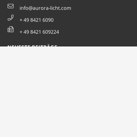
info@aurora-licht.com
+ 49 8421 6090
+ 49 8421 609224
NEUESTE BEITRÄGE
Aurosun Care reduziert Schimmel und Bakterien!
Die Leuchtstofflampe wird verboten, was nun ?
AURORA erhält IÖB-ausgezeichnet Siegel
AURORA auf der Light + Building 2022
LINKS
Impressum
Datenschutzerklärung
Allgemeine Geschäftsbedingungen